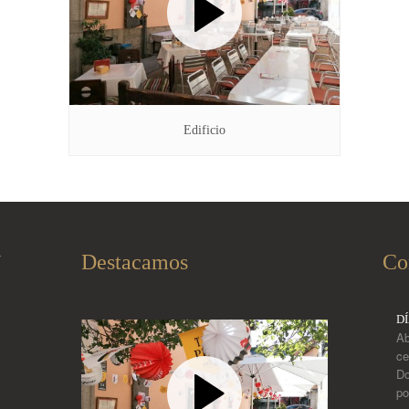
Edificio
Destacamos
Co
í
D
Ab
ce
Do
po