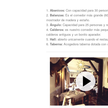
Abanicos:
Con capacidad para 30 persona
Balanzas:
Es el comedor más grande (60 
mostrador de madera y estaño.
Ángulo:
Capacidad para 25 personas y re
Calderos:
es nuestro comedor más pequeñ
calderos antiguos y un bonito aparador.
Hall:
abierto unicamente cuando el restau
Taberna:
Acogedora taberna dotada con u