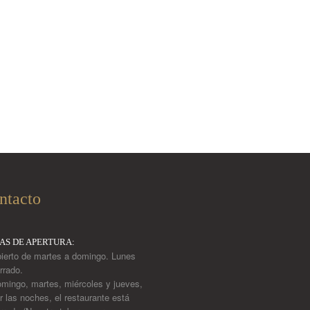
ntacto
ÍAS DE APERTURA:
ierto de martes a domingo. Lunes
rrado.
mingo, martes, miércoles y jueves,
r las noches, el restaurante está