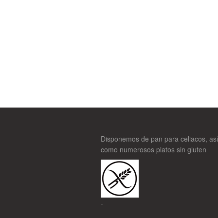
Disponemos de pan para celiacos, as
como numerosos platos sin gluten
-