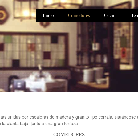
Inicio
Comedores
Cocina
Ev
lantas unidas por escaleras de madera y granito tipo corrala, situándo
 la planta baja, junto a una gran terraza
COMEDORES