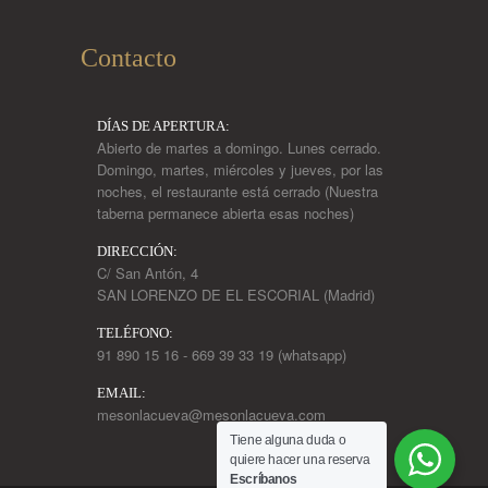
Contacto
DÍAS DE APERTURA:
Abierto de martes a domingo. Lunes cerrado.
Domingo, martes, miércoles y jueves, por las
noches, el restaurante está cerrado (Nuestra
taberna permanece abierta esas noches)
DIRECCIÓN:
C/ San Antón, 4
SAN LORENZO DE EL ESCORIAL (Madrid)
TELÉFONO:
91 890 15 16 - 669 39 33 19 (whatsapp)
EMAIL:
mesonlacueva@mesonlacueva.com
Tiene alguna duda o
quiere hacer una reserva
Escríbanos