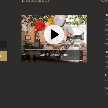
D
Ab
ce
Do
po
ce
ab
D
Galería de imágenes
C/
S
(M
T
91
E
m