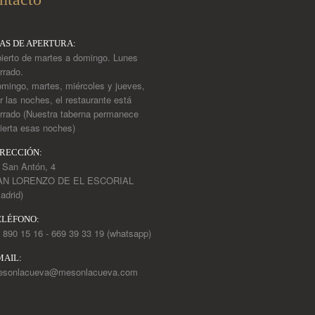
ÍAS DE APERTURA:
ierto de martes a domingo. Lunes
rrado.
mingo, martes, miércoles y jueves,
r las noches, el restaurante está
rrado (Nuestra taberna permanece
ierta esas noches)
IRECCIÓN:
 San Antón, 4
AN LORENZO DE EL ESCORIAL
adrid)
ELÉFONO:
 890 15 16 - 669 39 33 19 (whatsapp)
MAIL:
esonlacueva@mesonlacueva.com