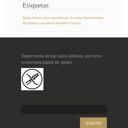
Etiquetas
Bayas
carrera
carta
exposiciones
Jornadas Gastronómicas
Micológicas
monasterio
Rock&Run
terraza
Disponemos de pan para celiacos, así como
numerosos platos sin gluten
-
Buscar: