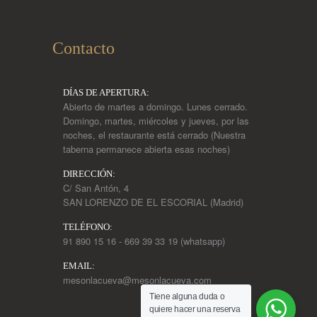
Contacto
DÍAS DE APERTURA:
Abierto de martes a domingo. Lunes cerrado.
Domingo, martes, miércoles y jueves, por las
noches, el restaurante está cerrado (Nuestra
taberna permanece abierta esas noches)
DIRECCIÓN:
C/ San Antón, 4
SAN LORENZO DE EL ESCORIAL (Madrid)
TELÉFONO:
91 890 15 16 - 669 39 33 19 (whatsapp)
EMAIL:
mesonlacueva@mesonlacueva.com
Tiene alguna duda o
quiere hacer una reserva