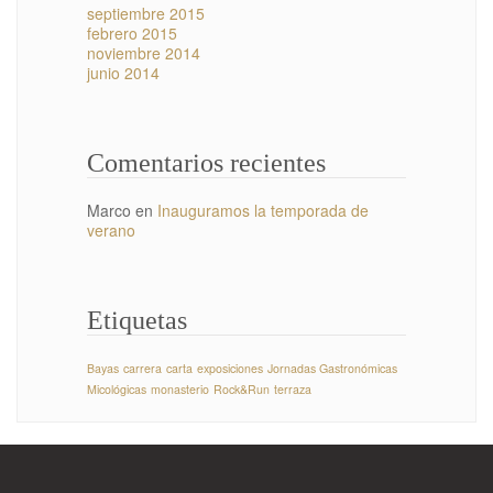
septiembre 2015
febrero 2015
noviembre 2014
junio 2014
Comentarios recientes
Marco
en
Inauguramos la temporada de
verano
Etiquetas
Bayas
carrera
carta
exposiciones
Jornadas Gastronómicas
Micológicas
monasterio
Rock&Run
terraza