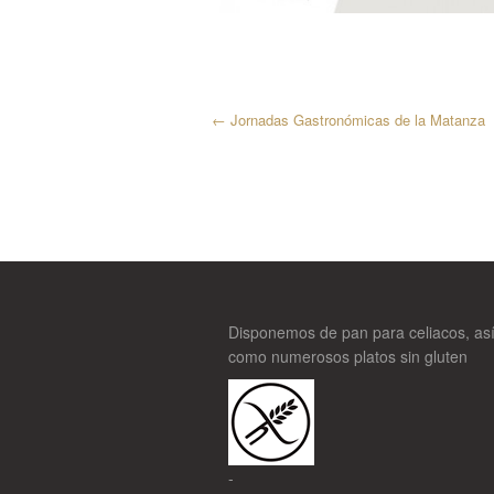
←
Jornadas Gastronómicas de la Matanza
Disponemos de pan para celiacos, as
como numerosos platos sin gluten
-