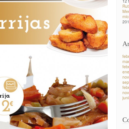
12 
Rut
Men
mic
20
Ar
feb
mar
feb
ene
nov
sep
feb
nov
jun
Co