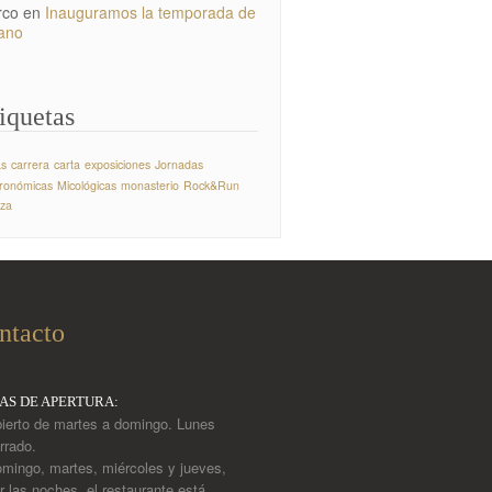
rco
en
Inauguramos la temporada de
ano
iquetas
as
carrera
carta
exposiciones
Jornadas
ronómicas
Micológicas
monasterio
Rock&Run
aza
ntacto
ÍAS DE APERTURA:
ierto de martes a domingo. Lunes
rrado.
mingo, martes, miércoles y jueves,
r las noches, el restaurante está