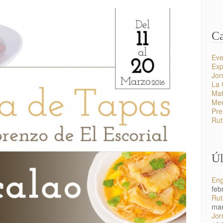
Ca
Eve
Exp
Jor
La 
Ma
Mee
Pre
Rut
Úl
Eng
feb
Rut
mar
Jor