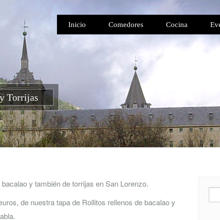
Inicio
Comedores
Cocina
Ev
y Torrijas
e bacalao y también de torrijas en San Lorenzo.
Bus
euros, de nuestra tapa de Rollitos rellenos de bacalao y
abla.