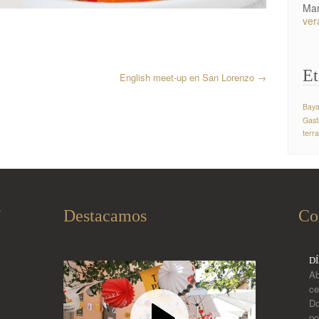
Ma
ver
Et
English meet-up en San Lorenzo
→
Bay
Gast
terr
Destacamos
Co
í
D
Ab
ce
Do
po